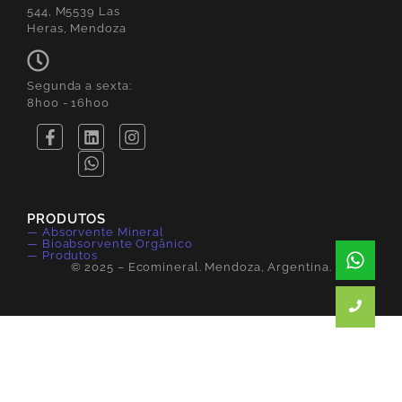
544, M5539 Las
Heras, Mendoza
Segunda a sexta:
8h00 - 16h00
PRODUTOS
— Absorvente Mineral
— Bioabsorvente Orgânico
— Produtos
© 2025 – Ecomineral. Mendoza, Argentina.