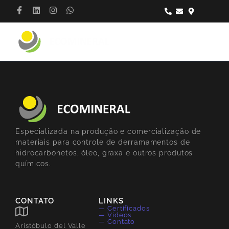
Especializada na produção e comercialização de
materiais para controle de derramamentos de
hidrocarbonetos, óleo, graxa e outros produtos
químicos.
CONTATO
LINKS
— Certificados
— Videos
— Contato
Aristóbulo del Valle